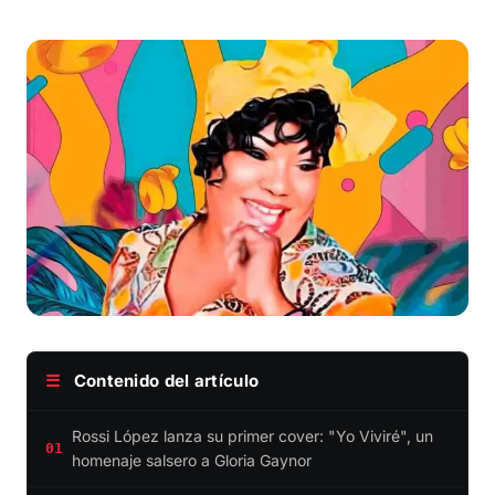
☰
Contenido del artículo
Rossi López lanza su primer cover: "Yo Viviré", un
01
homenaje salsero a Gloria Gaynor