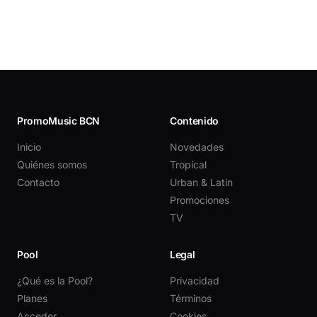
PromoMusic BCN
Contenido
Inicio
Novedades
Quiénes somos
Tropical
Contacto
Urban & Latin
Promociones
TV
Pool
Legal
¿Qué es la Pool?
Privacidad
Planes
Términos
Acceder
Cookies