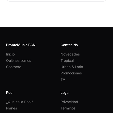
PromoMusic BCN
Contenido
Inicio
Novedades
Quiénes somos
Tropical
Contacto
Urban & Latin
Promociones
TV
Pool
Legal
¿Qué es la Pool?
Privacidad
Planes
Términos