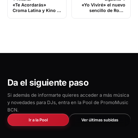
«Te Acordarás»
«Yo Viviré» el nuevo
Croma Latina y Kino El
sencillo de Rossi
Negrón Presentan su
López ya está aquí
Nuevo Sencillo
disponible a partir del
12 de Septiembre de
2024
Da el siguiente paso
Si además de informarte quieres acceder a más música
y novedades para DJs, entra en la Pool de PromoMusic
BCN.
Ir a la Pool
Ver últimas subidas