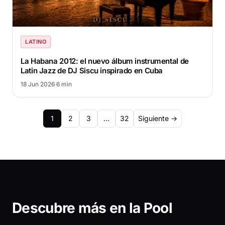
LATINO
La Habana 2012: el nuevo álbum instrumental de
Latin Jazz de DJ Siscu inspirado en Cuba
18 Jun 2026
·
6 min
Paginación
1
2
3
…
32
Siguiente →
de
entradas
Descubre más en la Pool