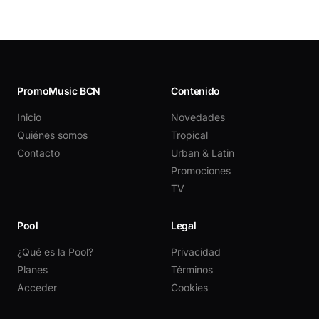
PromoMusic BCN
Contenido
Inicio
Novedades
Quiénes somos
Tropical
Contacto
Urban & Latin
Promociones
TV
Pool
Legal
¿Qué es la Pool?
Privacidad
Planes
Términos
Acceder
Cookies