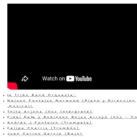
La_ _T_r_i_b_u_ _B_a_n_d_ _O_r_q_u_e_s_t_a_:_
N_e_l_s_o_n_ _F_o_n_t_a_l_v_o_ _N_o_r_w_o_o_d_ _(_P_i_a_n_o_ _y_ _D_i_r_e_c_c_i_ó_n_
_m_u_s_i_c_a_l_)_
T_h_i_t_a_ _A_r_j_o_n_a_ _(_V_o_z_ _I_n_t_é_r_p_r_e_t_e_)_
F_i_d_e_l_ _P_e_ña_ _y_ _R_o_b_i_n_s_o_n_ _R_o_j_a_s_ _A_r_r_o_y_o_ _(_V_o_z_ _-_ _C_o
A_n_d_r_é_s_ _J_ _F_o_n_t_a_l_v_o_ _(_T_r_o_m_p_e_t_a_)_
F_e_l_i_p_e_ _C_h_a_r_r_i_s_ _(_T_r_o_m_b_ó_n_)_
J_u_a_n_ _C_a_r_l_o_s_ _G_a_r_c_í_a_ _(_B_a_j_o_)_