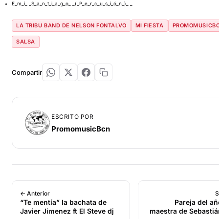
E_m_i_ _S_a_n_t_i_a_g_o_ _(_P_e_r_c_u_s_i_ó_n_)_ _
LA TRIBU BAND DE NELSON FONTALVO
MI FIESTA
PROMOMUSICB
SALSA
Compartir
ESCRITO POR
PromomusicBcn
← Anterior
S
“Te mentía” la bachata de
Pareja del añ
Javier Jimenez ft El Steve dj
maestra de Sebastiá