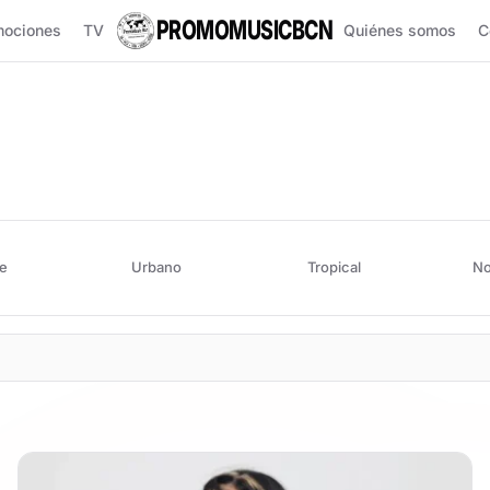
PROMOMUSICBCN
mociones
TV
Quiénes somos
C
e
Urbano
Tropical
No