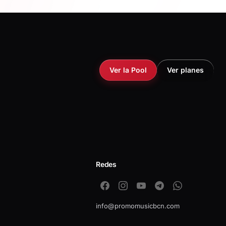
Ver la Pool
Ver planes
Redes
info@promomusicbcn.com