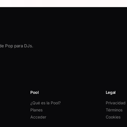
de Pop para DJs.
Pool
Legal
¿Qué es la Pool?
Privacidad
Planes
Términos
Acceder
Cookies