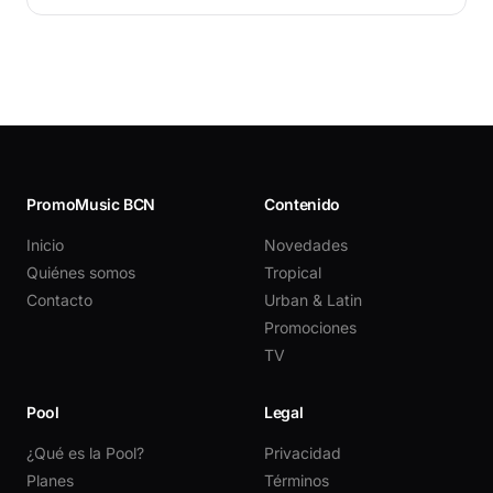
PromoMusic BCN
Contenido
Inicio
Novedades
Quiénes somos
Tropical
Contacto
Urban & Latin
Promociones
TV
Pool
Legal
¿Qué es la Pool?
Privacidad
Planes
Términos