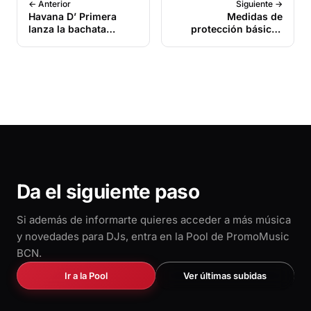
← Anterior
Siguiente →
Havana D’ Primera
Medidas de
lanza la bachata
protección básicas
romántica de su tema
contra el nuevo
«Energías oscuras»
coronavirus
Da el siguiente paso
Si además de informarte quieres acceder a más música
y novedades para DJs, entra en la Pool de PromoMusic
BCN.
Ir a la Pool
Ver últimas subidas