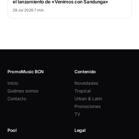
el lanzamiento de «Venimos con Sandunga»
29 Jul 2026
·
7 min
PromoMusic BCN
Contenido
Inicio
Novedades
Quiénes somos
Tropical
Contacto
Urban & Latin
Promociones
TV
Pool
Legal