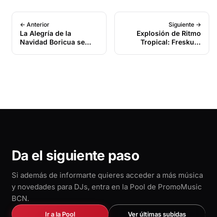
← Anterior
Siguiente →
La Alegría de la
Explosión de Ritmo
Navidad Boricua se
Tropical: Freskura
Baila: Eliú De Jesús
Music feat Dj
Estrena “Al Llegar La
Fosquiño, Dj Issam,
Navidad”, la Salsa
Rivera Dj e Miky Dj
Navideña con Sabor a
Presentan el Sencillo
Puerto Rico 🇵🇷
“Cuchi Cuchi”
Da el siguiente paso
Si además de informarte quieres acceder a más música
y novedades para DJs, entra en la Pool de PromoMusic
BCN.
Ir a la Pool
Ver últimas subidas