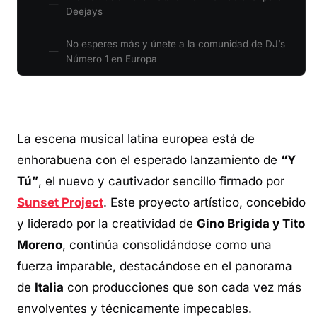
Deejays
No esperes más y únete a la comunidad de DJ’s
Número 1 en Europa
La escena musical latina europea está de
enhorabuena con el esperado lanzamiento de
“Y
Tú”
, el nuevo y cautivador sencillo firmado por
Sunset Project
. Este proyecto artístico, concebido
y liderado por la creatividad de
Gino Brigida y Tito
Moreno
, continúa consolidándose como una
fuerza imparable, destacándose en el panorama
de
Italia
con producciones que son cada vez más
envolventes y técnicamente impecables.