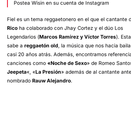
Postea Wisin en su cuenta de Instagram
Fiel es un tema reggaetonero en el que el cantante
Rico
ha colaborado con Jhay Cortez y el dúo Los
Legendarios (
Marcos Ramírez y Víctor Torres
). Est
sabe a
reggaetón old
, la música que nos hacia bail
casi 20 años atrás. Además, encontramos referenci
canciones como
«Noche de Sexo
» de
Romeo Santo
Jeepeta
«, «
La Presión
» además de al cantante ant
nombrado
Rauw Alejandro
.