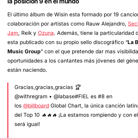
la posición 9 en el mundo
El último álbum de Wisin esta formado por 19 cancio
colaboración por artistas como Rauw Alejandro,
Sec
Jam
, Reik y
Ozuna
. Además, tiene la particularidad 
esta publicado con su propio sello discográfico “
La 
Music Group
” con el que pretende dar mas visibilid
oportunidades a los cantantes más jóvenes del gén
están naciendo.
Gracias,gracias,gracias 🏆
@withregram • @labase#FIEL es #8 en
los
@billboard
Global Chart, la única canción latin
del Top 10 🔥🔥🔥 ¡La estamos rompiendo y con e
será igual!