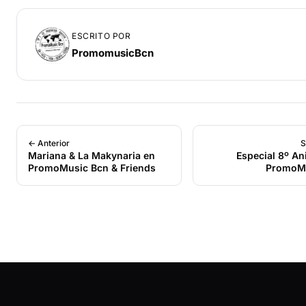
ESCRITO POR
PromomusicBcn
← Anterior
S
Mariana & La Makynaria en
Especial 8º An
PromoMusic Bcn & Friends
PromoMu