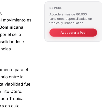
DJ POOL
s
Accede a más de 80.000
canciones especializadas en
al movimiento es
tropical y urbano latino.
 Dominicana
,
Acceder a la Pool
por el sello
onsolidándose
encias
amente para el
brio entre la
a viabilidad fue
llito Otero.
tado Tropical
as
en este