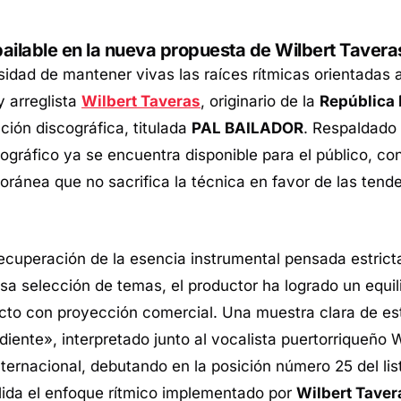
a bailable en la nueva propuesta de Wilbert Tavera
sidad de mantener vivas las raíces rítmicas orientadas 
y arreglista
Wilbert Taveras
, originario de la
República
ión discográfica, titulada
PAL BAILADOR
. Respaldado 
cográfico ya se encuentra disponible para el público, c
ánea que no sacrifica la técnica en favor de las tend
recuperación de la esencia instrumental pensada estrict
osa selección de temas, el productor ha logrado un equili
cto con proyección comercial. Una muestra clara de est
ente», interpretado junto al vocalista puertorriqueño Wi
nternacional, debutando en la posición número 25 del lis
alida el enfoque rítmico implementado por
Wilbert Taver