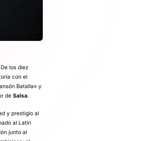
De los diez
toría con el
ansón Batalla» y
or de
Salsa
.
d y prestigio al
nado al Latin
ón junto al