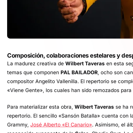
Composición, colaboraciones estelares y des
La madurez creativa de
Wilbert Taveras
en esta seg
temas que componen
PAL BAILADOR
, ocho son canc
compositor Angelito Vallenilla. El repertorio se co
«Viene Gente», los cuales han sido remozados para 
Para materializar esta obra,
Wilbert Taveras
se ha ro
repertorio. El sencillo «Sansón Batalla» cuenta con 
Grammy,
José Alberto «El Canario»
. Asimismo, el á