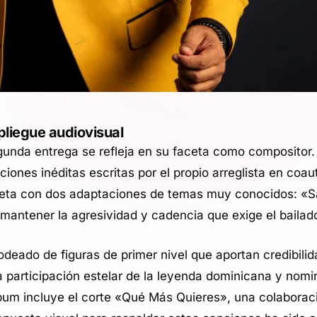
pliegue audiovisual
unda entrega se refleja en su faceta como compositor. 
iones inéditas escritas por el propio arreglista en coau
mpleta con dos adaptaciones de temas muy conocidos: «S
mantener la agresividad y cadencia que exige el bailad
deado de figuras de primer nivel que aportan credibilida
la participación estelar de la leyenda dominicana y nomi
lbum incluye el corte «Qué Más Quieres», una colaboraci