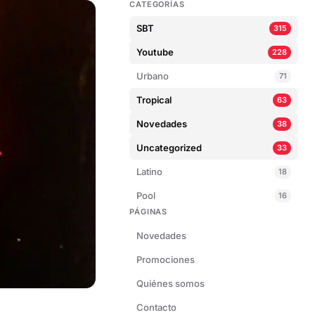
CATEGORÍAS
SBT
315
Youtube
228
Urbano
71
Tropical
63
Novedades
38
Uncategorized
33
Latino
18
Pool
16
PÁGINAS
Novedades
Promociones
Quiénes somos
Contacto