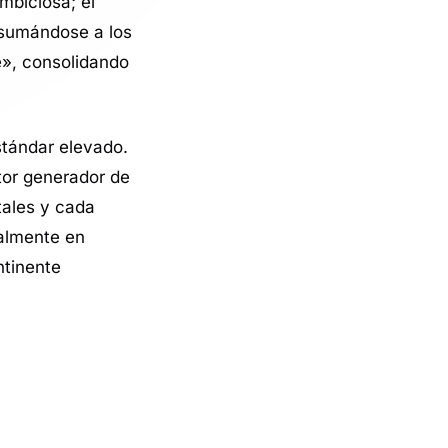
mbiciosa; el
 sumándose a los
e», consolidando
tándar elevado.
otor generador de
ales y cada
ialmente en
ntinente