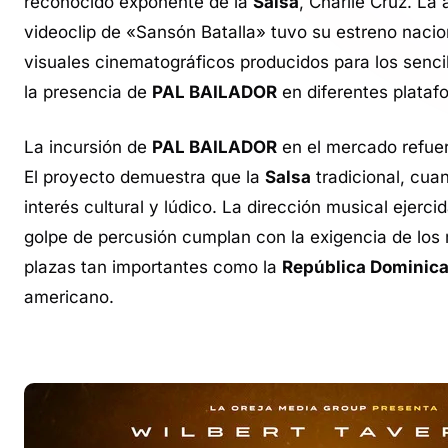
reconocido exponente de la
Salsa
, Charlie Cruz. La
videoclip de «Sansón Batalla» tuvo su estreno naci
visuales cinematográficos producidos para los senc
la presencia de
PAL BAILADOR
en diferentes plata
La incursión de
PAL BAILADOR
en el mercado refue
El proyecto demuestra que la
Salsa
tradicional, cuan
interés cultural y lúdico. La dirección musical ejerci
golpe de percusión cumplan con la exigencia de los
plazas tan importantes como la
República Dominic
americano.