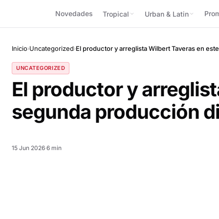
Novedades
Pro
Tropical
Urban & Latin
Inicio
Uncategorized
El productor y arreglista Wilbert Taveras en 
›
›
UNCATEGORIZED
El productor y arregli
segunda producción d
15 Jun 2026
·
6 min