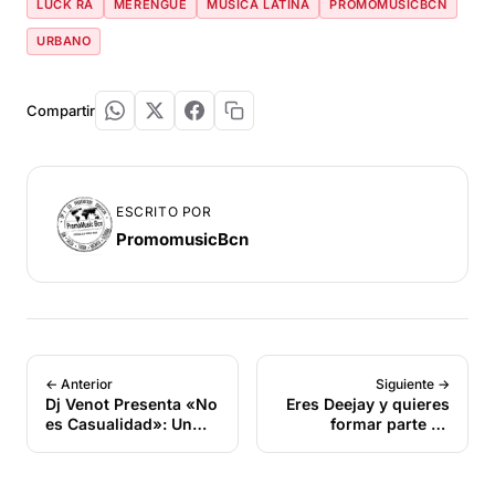
LUCK RA
MERENGUE
MÚSICA LATINA
PROMOMUSICBCN
URBANO
Compartir
ESCRITO POR
PromomusicBcn
← Anterior
Siguiente →
Dj Venot Presenta «No
Eres Deejay y quieres
es Casualidad»: Un
formar parte de
Nuevo Clásico de la
PromoMusic Bcn?
Bachata