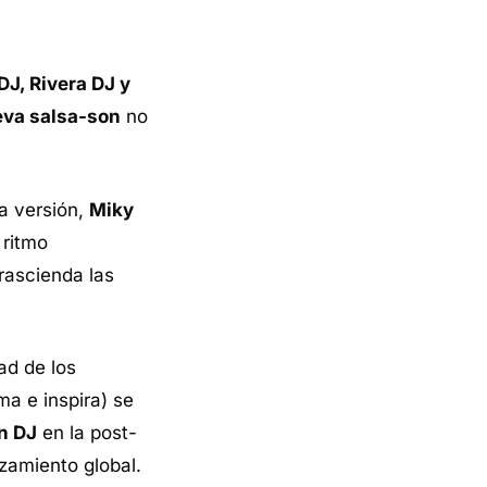
DJ, Rivera DJ y
eva salsa-son
no
ta versión,
Miky
 ritmo
rascienda las
dad de los
ma e inspira) se
n DJ
en la post-
zamiento global.