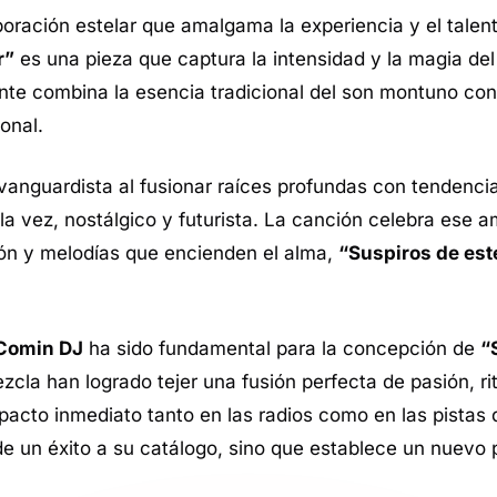
boración estelar que amalgama la experiencia y el talen
r”
es una pieza que captura la intensidad y la magia de
nte combina la esencia tradicional del
son montuno
con
onal.
anguardista al fusionar raíces profundas con tendenci
 vez, nostálgico y futurista. La canción celebra ese am
ón y melodías que encienden el alma,
“Suspiros de es
 Comin DJ
ha sido fundamental para la concepción de
“
zcla han logrado tejer una fusión perfecta de pasión, r
acto inmediato tanto en las radios como en las pistas d
de un éxito a su catálogo, sino que establece un nuevo