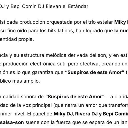
DJ y Bepi Comin DJ Elevan el Estándar
isticada producción orquestada por el trío estelar
Miky 
su fino oído para los
hits
latinos, han logrado que
la nu
entidad propia.
ncia y su estructura melódica derivada del
son
, y en es
producción electrónica sutil pero efectiva, creando un
usión es lo que garantiza que
“Suspiros de este Amor”
t
úblico más amplio.
la calidad sonora de
“Suspiros de este Amor”
. La clari
idad de la voz principal (que narra un amor que transfor
rimer nivel. El papel de
Miky DJ, Rivera DJ y Bepi Comi
 salsa-son
suene con la fuerza que se espera de un lan