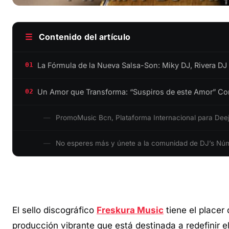
☰
Contenido del artículo
La Fórmula de la Nueva Salsa-Son: Miky DJ, Rivera DJ
01
Un Amor que Transforma: “Suspiros de este Amor” Con
02
PromoMusic Bcn, Plataforma Internacional para Dee
No esperes más y únete a la comunidad de DJ’s Nú
El sello discográfico
Freskura Music
tiene el placer
producción vibrante que está destinada a redefinir el