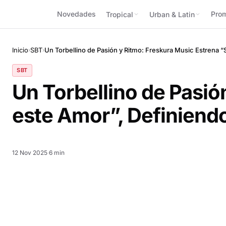
Novedades
Pro
Tropical
Urban & Latin
Inicio
SBT
Un Torbellino de Pasión y Ritmo: Freskura Music Estrena “
›
›
SBT
Un Torbellino de Pasió
este Amor”, Definiendo
12 Nov 2025
·
6 min