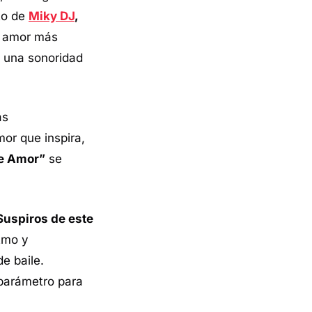
to de
Miky DJ
,
l amor más
 una sonoridad
as
or que inspira,
te Amor”
se
Suspiros de este
itmo y
e baile.
 parámetro para