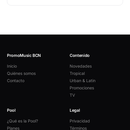
PromoMusic BCN
Contenido
Inicio
Novedades
Quiénes somos
Tropical
Contacto
Urban & Latin
Promociones
TV
Pool
Legal
¿Qué es la Pool?
Privacidad
Planes
Términos