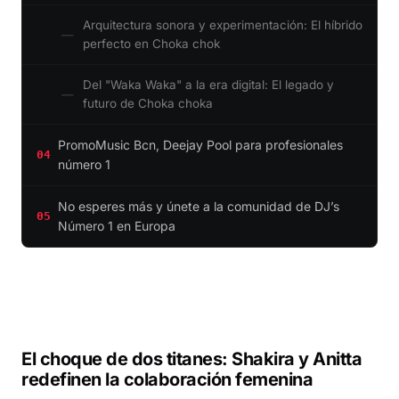
Arquitectura sonora y experimentación: El híbrido
perfecto en Choka chok
Del "Waka Waka" a la era digital: El legado y
futuro de Choka choka
PromoMusic Bcn, Deejay Pool para profesionales
04
número 1
No esperes más y únete a la comunidad de DJ’s
05
Número 1 en Europa
El choque de dos titanes: Shakira y Anitta
redefinen la colaboración femenina