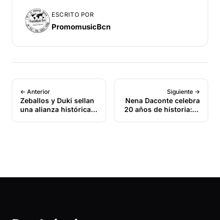
ESCRITO POR
PromomusicBcn
← Anterior
Siguiente →
Zeballos y Duki sellan
Nena Daconte celebra
una alianza histórica
20 años de historia: El
con «Malparido»: El
regreso de un icono
nuevo estándar del
frente a la era del Pop-
R&B Latino Urbano
Urbano