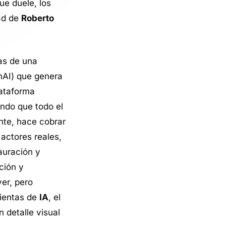
ue duele, los
dad de
Roberto
as de una
enAI) que genera
lataforma
ando que todo el
ente, hace cobrar
actores reales,
auración y
ción y
er, pero
mientas de
IA
, el
 detalle visual