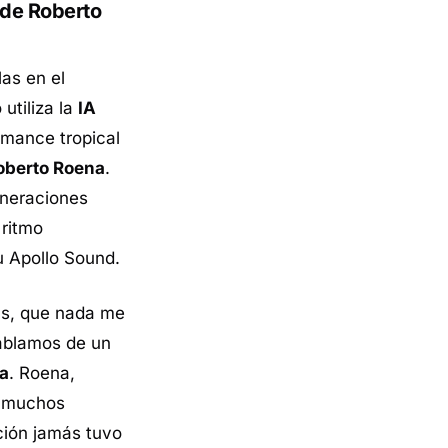
 de Roberto
las en el
utiliza la
IA
omance tropical
oberto Roena
.
eneraciones
 ritmo
u Apollo Sound.
ás, que nada me
Hablamos de un
ra
. Roena,
e muchos
ción jamás tuvo