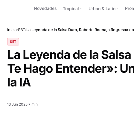
Novedades
Pro
Tropical
Urban & Latin
Inicio
SBT
La Leyenda de la Salsa Dura, Roberto Roena, «Regresa» co
›
›
SBT
La Leyenda de la Sals
Te Hago Entender»: Un 
la IA
13 Jun 2025
·
7 min