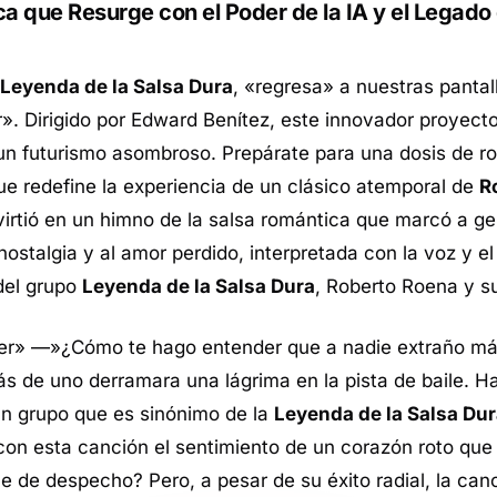
 que Resurge con el Poder de la IA y el Legado
Leyenda de la Salsa Dura
, «regresa» a nuestras pantal
 Dirigido por Edward Benítez, este innovador proyecto 
 un futurismo asombroso. Prepárate para una dosis de r
ue redefine la experiencia de un clásico atemporal de
R
virtió en un himno de la salsa romántica que marcó a g
stalgia y al amor perdido, interpretada con la voz y el
 del grupo
Leyenda de la Salsa Dura
, Roberto Roena y s
er» —»¿Cómo te hago entender que a nadie extraño m
s de uno derramara una lágrima en la pista de baile. 
un grupo que es sinónimo de la
Leyenda de la Salsa Du
 con esta canción el sentimiento de un corazón roto qu
 de despecho? Pero, a pesar de su éxito radial, la can