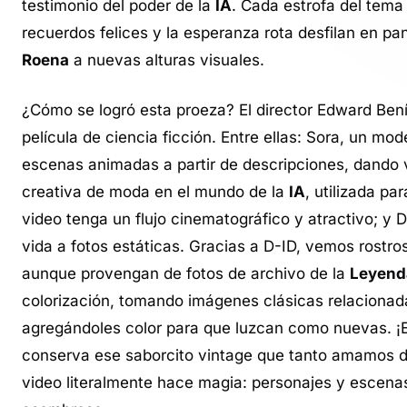
testimonio del poder de la
IA
. Cada estrofa del tema
recuerdos felices y la esperanza rota desfilan en p
Roena
a nuevas alturas visuales.
¿Cómo se logró esta proeza? El director Edward Ben
película de ciencia ficción. Entre ellas: Sora, un m
escenas animadas a partir de descripciones, dando 
creativa de moda en el mundo de la
IA
, utilizada p
video tenga un flujo cinematográfico y atractivo; y 
vida a fotos estáticas. Gracias a D-ID, vemos rost
aunque provengan de fotos de archivo de la
Leyenda
colorización, tomando imágenes clásicas relaciona
agregándoles color para que luzcan como nuevas. ¡El
conserva ese saborcito vintage que tanto amamos 
video literalmente hace magia: personajes y escen