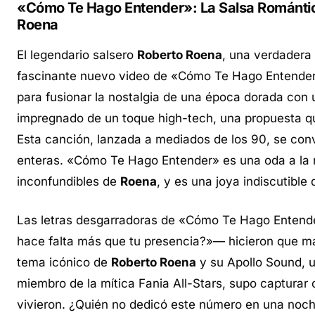
«Cómo Te Hago Entender»: La Salsa Romántica
Roena
El legendario salsero
Roberto Roena
, una verdadera
fascinante nuevo video de «Cómo Te Hago Entender».
para fusionar la nostalgia de una época dorada con
impregnado de un toque
high-tech
, una propuesta q
Esta canción, lanzada a mediados de los 90, se con
enteras. «Cómo Te Hago Entender» es una oda a la no
inconfundibles de
Roena
, y es una joya indiscutible
Las letras desgarradoras de «Cómo Te Hago Entend
hace falta más que tu presencia?»— hicieron que má
tema icónico de
Roberto Roena
y su Apollo Sound, 
miembro de la mítica Fania All-Stars, supo capturar
vivieron. ¿Quién no dedicó este número en una noche