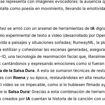
 se representa con imágenes evocadoras: la ausencia q
antalla como poesía en movimiento, llevando la emotivi
ítez se armó con un arsenal de herramientas de
IA
dign
odelo experimental de texto a video (desarrollado por Op
vida a paisajes y situaciones soñadas; RunwayML, la p
ara estilizar y cohesionar las escenas generadas, asegur
D-ID, una tecnología de reanimación facial que, literalm
ros cantándonos y expresando emociones como si fueran 
 de la Salsa Dura
. A esto se sumaron técnicas de rest
das con
Roena
y su época, restaurándolas en alta resolu
 video se ve impecable, como si lo hubiesen filmado ay
de la
Salsa Dura
! Gracias a esta combinación de herra
as creados por
IA
cuentan la historia de la canción con un