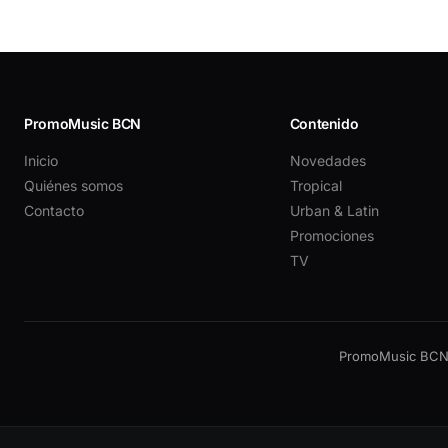
PromoMusic BCN
Contenido
Inicio
Novedades
Quiénes somos
Tropical
Contacto
Urban & Latin
Promociones
TV
PromoMusic BCN —