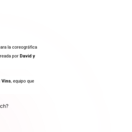
ara la coreográfica
creada por
David y
j Vins
, equipo que
tch?