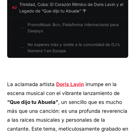
Trinidad, Cuba: El Corazón Rítmico de Doris Lavin y el
02
Legado de “Que dijo tu Abuela” 🌴
PromoMusic Bcn, Plataforma Internacional para
Deejays
No esperes más y únete a la comunidad de DJ’s
Número 1 en Europa
La aclamada artista
Doris Lavin
irrumpe en la
escena musical con el vibrante lanzamiento de
“Que dijo tu Abuela”
, un sencillo que es mucho
más que una canción: es una profunda reverencia
a las raíces musicales y personales de la
cantante. Este tema, meticulosamente grabado en