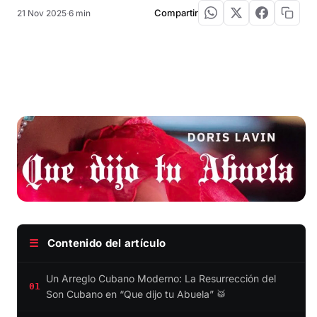
Compartir
21 Nov 2025
·
6 min
☰
Contenido del artículo
Un Arreglo Cubano Moderno: La Resurrección del
01
Son Cubano en “Que dijo tu Abuela” 🥁