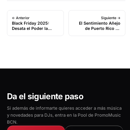
← Anterior
Siguiente →
Black Friday 2025:
El Sentimiento Añejo
Desata el Poder la
de Puerto Rico en
Música en tus
Clave de Salsa: Edwin
sesiones con
El Calvito Reyes y DJ
PromoMusic Bcn
Morenos Salsa Lanzan
“Una Navidad Sin Ti”
🎄
Da el siguiente paso
Si además de informarte quieres acceder a más música
y novedades para DJs, entra en la Pool de PromoMusic
BCN.