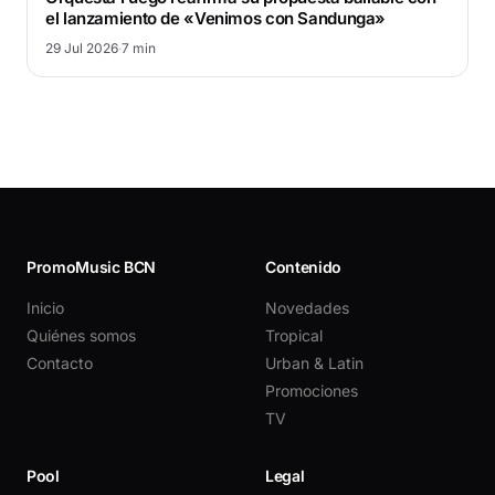
el lanzamiento de «Venimos con Sandunga»
29 Jul 2026
·
7 min
PromoMusic BCN
Contenido
Inicio
Novedades
Quiénes somos
Tropical
Contacto
Urban & Latin
Promociones
TV
Pool
Legal