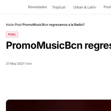
Novedades
Pro
Tropical
Urban & Latin
Inicio
Pool
PromoMusicBcn regresamos a la Radio!!
›
›
POOL
PromoMusicBcn regres
27 May 2021
·
1 min