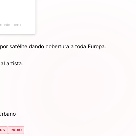
music_bcn)
por satélite dando cobertura a toda Europa.
al artista.
Urbano
NDS
RADIO