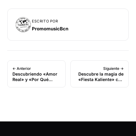
ESCRITO POR
PromomusicBcn
← Anterior
Siguiente →
Descubriendo «Amor
Descubre la magia de
Real» y «Por Qué
«Fiesta Kaliente» con
Será»: Dos Joyas
DJ Livia, la reina
Musicales del Verano
brasileña de los
festivales