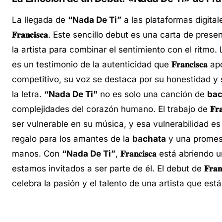
La llegada de
“Nada De Ti”
a las plataformas digital
𝐅𝐫𝐚𝐧𝐜𝐢𝐬𝐜𝐚
. Este sencillo debut es una carta de prese
la artista para combinar el sentimiento con el ritmo
es un testimonio de la autenticidad que
𝐅𝐫𝐚𝐧𝐜𝐢𝐬𝐜𝐚
apo
competitivo, su voz se destaca por su honestidad y 
la letra.
“Nada De Ti”
no es solo una canción de
bac
complejidades del corazón humano. El trabajo de
𝐅𝐫
ser vulnerable en su música, y esa vulnerabilidad es
regalo para los amantes de la
bachata
y una promesa
manos. Con
“Nada De Ti”
,
𝐅𝐫𝐚𝐧𝐜𝐢𝐬𝐜𝐚
está abriendo un
estamos invitados a ser parte de él. El debut de
𝐅𝐫𝐚𝐧
celebra la pasión y el talento de una artista que está 