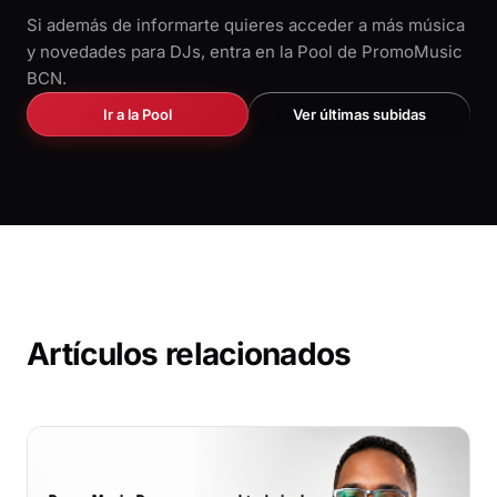
Si además de informarte quieres acceder a más música
y novedades para DJs, entra en la Pool de PromoMusic
BCN.
Ir a la Pool
Ver últimas subidas
Artículos relacionados