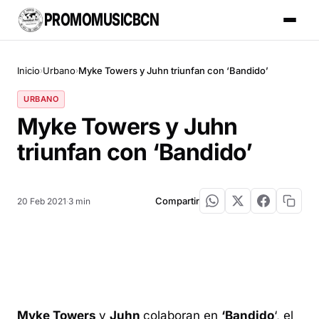
PROMOMUSICBCN
Inicio
Urbano
Myke Towers y Juhn triunfan con ‘Bandido’
›
›
URBANO
Myke Towers y Juhn
triunfan con ‘Bandido’
Compartir
20 Feb 2021
·
3 min
Myke Towers
y
Juhn
colaboran en
‘Bandido
‘, el