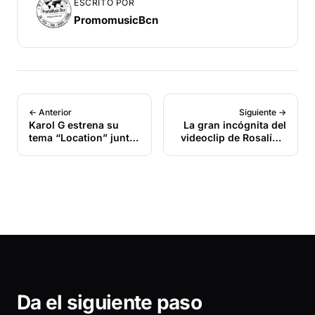
ESCRITO POR
PromomusicBcn
← Anterior
Siguiente →
Karol G estrena su
La gran incógnita del
tema “Location” junto
videoclip de Rosalía y
a Anuel AA y J Balvin
Bad Bunny, ‘La noche
de anoche’
Da el siguiente paso