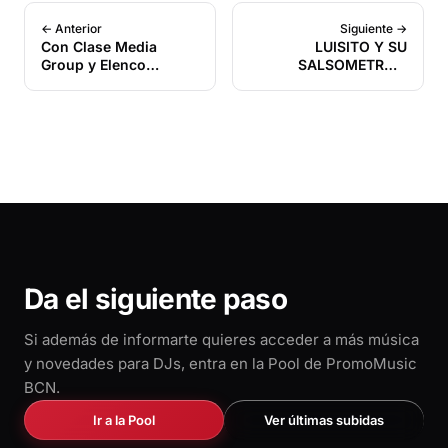
← Anterior
Siguiente →
Con Clase Media
LUISITO Y SU
Group y Elenco
SALSOMETRO y
Management
BARZAGA Conquistan
presentan
con «Solo un Beso»,
«ORGULLOSO DE SER
un Nuevo Éxito de la
LATINO» interpretado
Salsa Romántica
por las estrellas
puertorriqueñas
Edwin “El Calvito”
Reyes y Harold
Montañez
Da el siguiente paso
Si además de informarte quieres acceder a más música
y novedades para DJs, entra en la Pool de PromoMusic
BCN.
Ir a la Pool
Ver últimas subidas