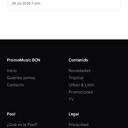
29 Jul 2026
·
7 min
PromoMusic BCN
Contenido
Inicio
Novedades
Quiénes somos
Tropical
Contacto
Urban & Latin
Promociones
TV
Pool
Legal
¿Qué es la Pool?
Privacidad