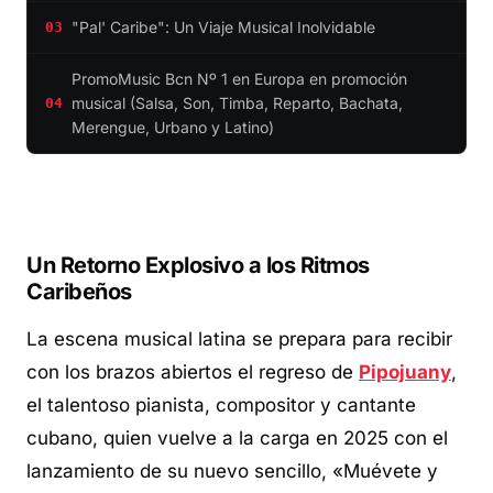
"Pal' Caribe": Un Viaje Musical Inolvidable
03
PromoMusic Bcn Nº 1 en Europa en promoción
musical (Salsa, Son, Timba, Reparto, Bachata,
04
Merengue, Urbano y Latino)
Un Retorno Explosivo a los Ritmos
Caribeños
La escena musical latina se prepara para recibir
con los brazos abiertos el regreso de
Pipojuany
,
el talentoso pianista, compositor y cantante
cubano, quien vuelve a la carga en 2025 con el
lanzamiento de su nuevo sencillo, «Muévete y