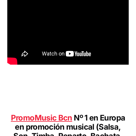
P
romoMusic Bcn
Nº 1 en Europa
en promoción musical (Salsa,
Son, Timba, Reparto, Bachata,