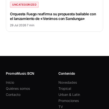
UNCATEGORIZED
Orquesta Fuego reafirma su propuesta bailable con
el lanzamiento de «Venimos con Sandunga»
29 Jul 2026
·
7 min
PromoMusic BCN
Contenido
Inicio
Novedades
Quiénes somos
Tropical
Contacto
Urban & Latin
Promociones
TV