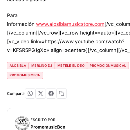
Para
información
www.alosiblamusicstore.com
[/vc_colum
[/vc_column][/vc_row][vc_row height=»auto»][vc_c
[vc_video link=»https://www.youtube.com/watch?
v=KFSR5PG1gXc» align=»center»][/vc_column][/vc_
ALOSIBLA
MERLINO DJ
METELE EL DEO
PROMOCIONMUSICAL
PROMOMUSICBCN
Compartir
ESCRITO POR
PromomusicBcn