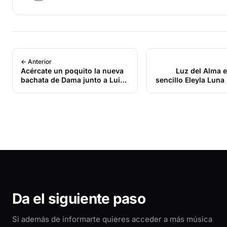
← Anterior
Acércate un poquito la nueva
Luz del Alma e
bachata de Dama junto a Luis
sencillo Eleyla Lun
Miguel del Amargue
po
Da el siguiente paso
Si además de informarte quieres acceder a más música