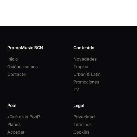
PromoMusic BCN
Contenido
Inicio
Novedades
Quiénes somos
Tropical
Contacto
Urban & Latin
Promociones
TV
Pool
Legal
¿Qué es la Pool?
Privacidad
Planes
Términos
Acceder
Cookies