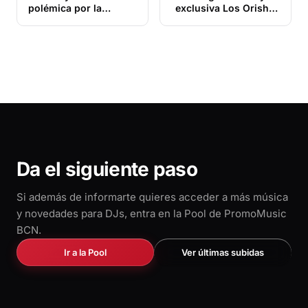
polémica por la
exclusiva Los Orishas
canción de un grupo
2021 – Angelito
de artistas cubanos
Ramírez El Tren Bala
que fue duramente
criticada por el
gobierno de La
Habana
Da el siguiente paso
Si además de informarte quieres acceder a más música
y novedades para DJs, entra en la Pool de PromoMusic
BCN.
Ir a la Pool
Ver últimas subidas