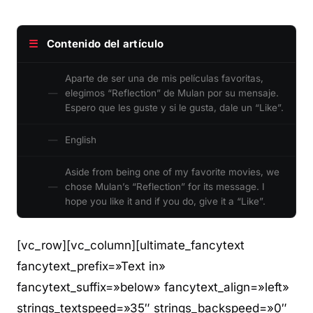
☰
Contenido del artículo
Aparte de ser una de mis películas favoritas,
elegimos “Reflection” de Mulan por su mensaje.
Espero que les guste y si le gusta, dale un “Like”.
English
Aside from being one of my favorite movies, we
chose Mulan’s “Reflection” for its message. I
hope you like it and if you do, give it a “Like”.
[vc_row][vc_column][ultimate_fancytext
fancytext_prefix=»Text in»
fancytext_suffix=»below» fancytext_align=»left»
strings_textspeed=»35″ strings_backspeed=»0″