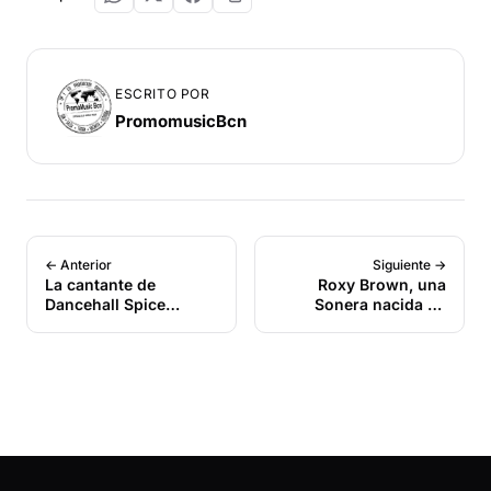
ESCRITO POR
PromomusicBcn
← Anterior
Siguiente →
La cantante de
Roxy Brown, una
Dancehall Spice
Sonera nacida en
presenta Go Down
Colombia
Deh junto a Sean Paul
y Shaggy