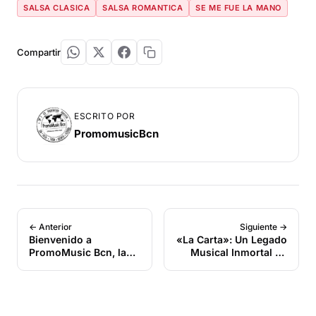
SALSA CLASICA
SALSA ROMANTICA
SE ME FUE LA MANO
Compartir
ESCRITO POR
PromomusicBcn
← Anterior
Siguiente →
Bienvenido a
«La Carta»: Un Legado
PromoMusic Bcn, la
Musical Inmortal de
plataforma para
Paulito FG y Alexander
Deejays número 1 en
Abreu que Conmueve
Europa
a Cuba