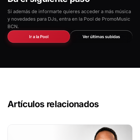
Si además de informarte quieres acceder a más música
y novedades para DJs, entra en la Pool de PromoMusic
BCN.
Ir a la Pool
Ver últimas subidas
Artículos relacionados