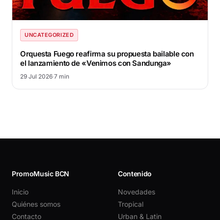
UNCATEGORIZED
Orquesta Fuego reafirma su propuesta bailable con
el lanzamiento de «Venimos con Sandunga»
29 Jul 2026
·
7 min
PromoMusic BCN
Contenido
Inicio
Novedades
Quiénes somos
Tropical
Contacto
Urban & Latin