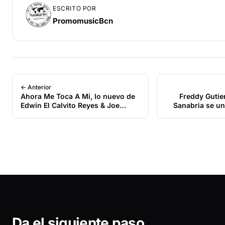
ESCRITO POR
PromomusicBcn
← Anterior
Ahora Me Toca A Mi, lo nuevo de
Freddy Gutierrez y Jul
Edwin El Calvito Reyes & Joe
Sanabria se u
López
Da el siguiente paso