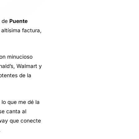
l de
Puente
altísima factura,
 con minucioso
ald’s, Walmart y
tentes de la
 lo que me dé la
 se canta al
way
que conecte
.