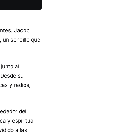
entes. Jacob
, un sencillo que
 junto al
. Desde su
as y radios,
rededor del
a y espiritual
idido a las