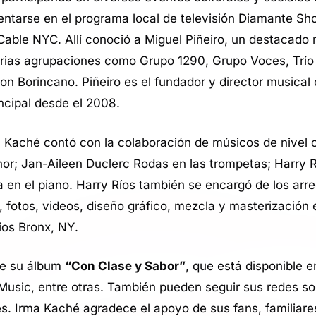
entarse en el programa local de televisión Diamante Sho
able NYC. Allí conoció a Miguel Piñeiro, un destacado 
varias agrupaciones como Grupo 1290, Grupo Voces, Trío
on Borincano. Piñeiro es el fundador y director musical
ncipal desde el 2008.
ma Kaché contó con la colaboración de músicos de nivel
or; Jan-Aileen Duclerc Rodas en las trompetas; Harry 
a en el piano. Harry Ríos también se encargó de los arr
l, fotos, videos, diseño gráfico, mezcla y masterización
ios Bronx, NY.
 de su álbum
“Con Clase y Sabor”
, que está disponible e
Music, entre otras. También pueden seguir sus redes so
s. Irma Kaché agradece el apoyo de sus fans, familiare