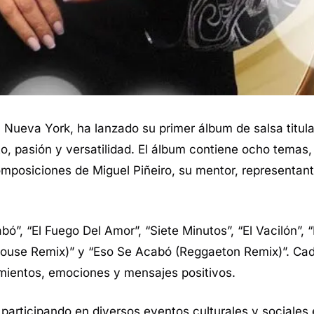
n Nueva York, ha lanzado su primer álbum de salsa titu
to, pasión y versatilidad. El álbum contiene ocho temas,
omposiciones de Miguel Piñeiro, su mentor, representant
ó”, “El Fuego Del Amor”, “Siete Minutos”, “El Vacilón”, 
House Remix)” y “Eso Se Acabó (Reggaeton Remix)”.
Cad
timientos, emociones y mensajes positivos.
, participando en diversos eventos culturales y sociales