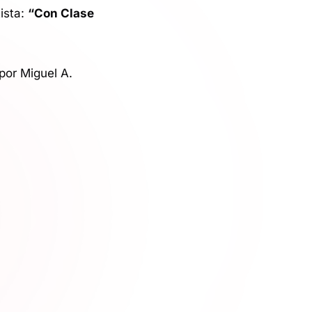
ista:
“Con Clase
 por Miguel A.