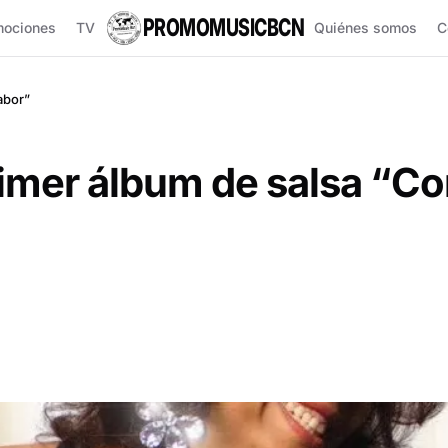
PROMOMUSICBCN
mociones
TV
Quiénes somos
C
abor”
imer álbum de salsa “Co