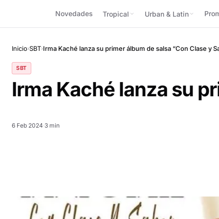
Novedades
Pro
Tropical
Urban & Latin
Inicio
SBT
Irma Kaché lanza su primer álbum de salsa “Con Clase y S
›
›
SBT
Irma Kaché lanza su pr
6 Feb 2024
·
3 min