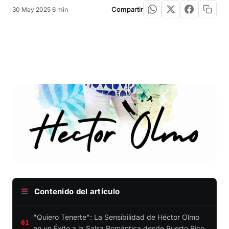
Compartir
30 May 2025
·
6 min
☰
Contenido del artículo
"Quiero Tenerte": La Sensibilidad de Héctor Olmo
01
en un Éxito a la Salsa Romántica desde Puerto Rico