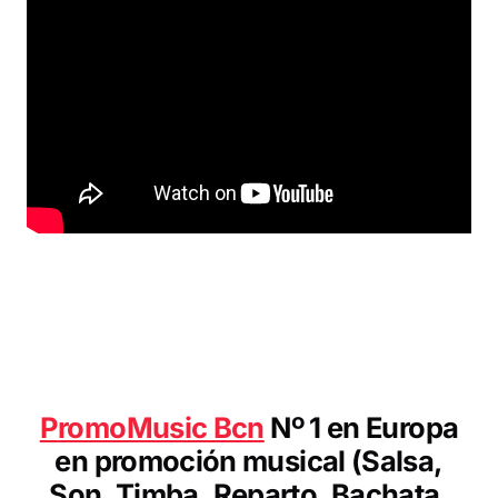
P
romoMusic Bcn
Nº 1 en Europa
en promoción musical (Salsa,
Son, Timba, Reparto, Bachata,