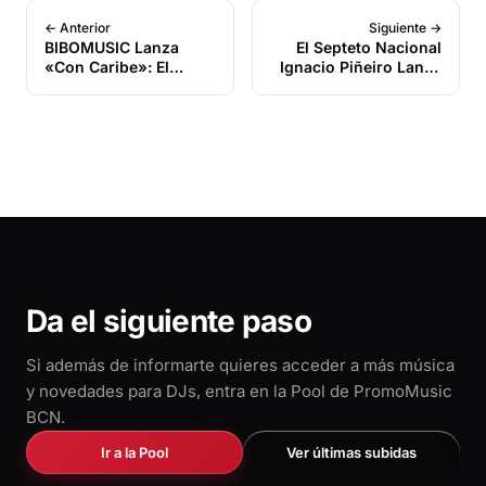
← Anterior
Siguiente →
BIBOMUSIC Lanza
El Septeto Nacional
«Con Caribe»: El
Ignacio Piñeiro Lanza
Irresistible Tumbao de
su Nuevo Álbum:
PIPOJUANY que
«Una Joya de la
Revoluciona la Música
Música Tradicional
Cubana
Cubana» que Sigue
Haciendo Vibrar al
Son
Da el siguiente paso
Si además de informarte quieres acceder a más música
y novedades para DJs, entra en la Pool de PromoMusic
BCN.
Ir a la Pool
Ver últimas subidas