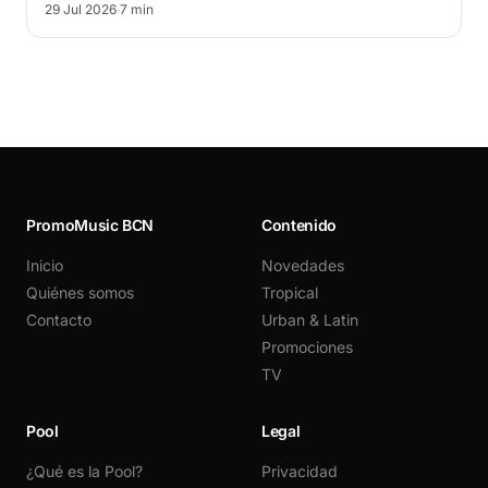
29 Jul 2026
·
7 min
PromoMusic BCN
Contenido
Inicio
Novedades
Quiénes somos
Tropical
Contacto
Urban & Latin
Promociones
TV
Pool
Legal
¿Qué es la Pool?
Privacidad