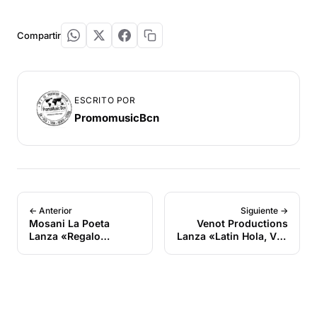
Compartir
ESCRITO POR
PromomusicBcn
← Anterior
Siguiente →
Mosani La Poeta
Venot Productions
Lanza «Regalo
Lanza «Latin Hola, Vol.
Flores»: Un Poderoso
3»: Un Recopilatorio
Hit de Despecho y
Explosivo que Pone a
Orgullo en la Bachata
Bailar al Mundo con
Tradicional
Salsa, Bachata y
Kizomba