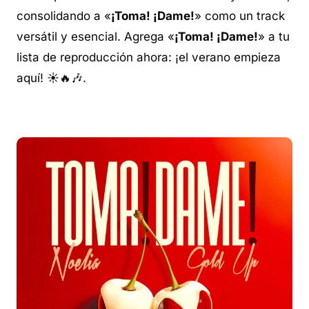
consolidando a «
¡Toma! ¡Dame!
» como un
track
versátil y esencial. Agrega «
¡Toma! ¡Dame!
» a tu
lista de reproducción ahora: ¡el verano empieza
aquí! ☀️🔥🎶.