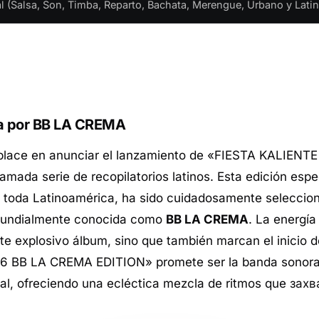
(Salsa, Son, Timba, Reparto, Bachata, Merengue, Urbano y Latin
da por BB LA CREMA
lace en anunciar el lanzamiento de «FIESTA KALIENTE
mada serie de recopilatorios latinos. Esta edición esp
e toda Latinoamérica, ha sido cuidadosamente seleccion
, mundialmente conocida como
BB LA CREMA
. La energía
e explosivo álbum, sino que también marcan el inicio de
.6 BB LA CREMA EDITION» promete ser la banda sonora
gual, ofreciendo una ecléctica mezcla de ritmos que за