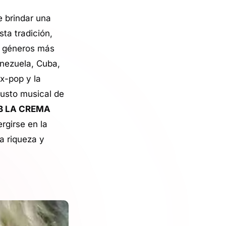
e brindar una
ta tradición,
os géneros más
enezuela, Cuba,
x-pop y la
gusto musical de
BB LA CREMA
rgirse en la
a riqueza y