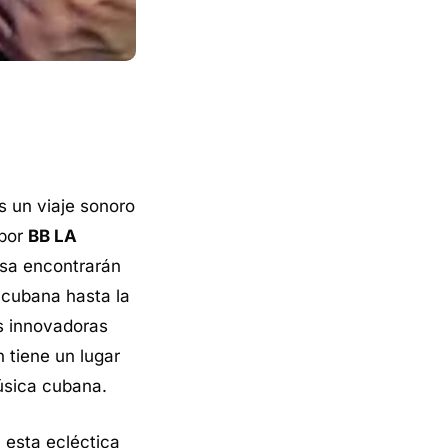
 un viaje sonoro
 por
BB LA
lsa encontrarán
 cubana hasta la
as innovadoras
 tiene un lugar
música cubana.
 esta ecléctica