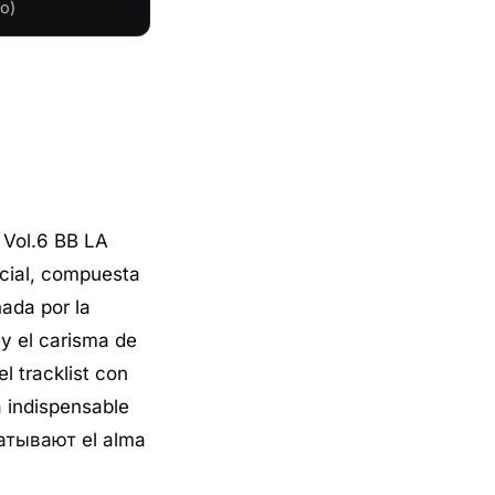
o)
 Vol.6 BB LA
ecial, compuesta
ada por la
 y el carisma de
l tracklist con
 indispensable
хватывают el alma