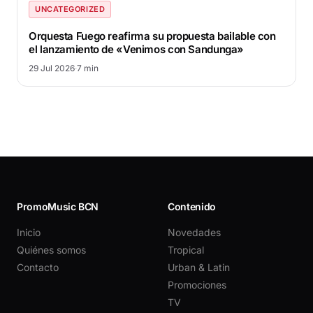
UNCATEGORIZED
Orquesta Fuego reafirma su propuesta bailable con
el lanzamiento de «Venimos con Sandunga»
29 Jul 2026
·
7 min
PromoMusic BCN
Contenido
Inicio
Novedades
Quiénes somos
Tropical
Contacto
Urban & Latin
Promociones
TV