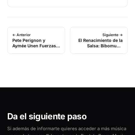
← Anterior
Siguiente →
Pete Perignon y
El Renacimiento de la
Aymée Unen Fuerzas
Salsa: Bibomusic
en «Caché»: Una
Anuncia el
Colaboración
Lanzamiento de “Se
Monumental que
Forma Lo Que Se
Redefine la Salsa y
Forma”
Fusiona el Alma de
Cuba y Puerto Rico
Da el siguiente paso
Si además de informarte quieres acceder a más música