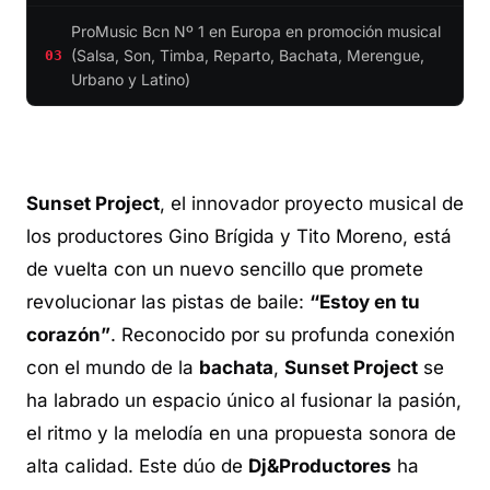
ProMusic Bcn Nº 1 en Europa en promoción musical
(Salsa, Son, Timba, Reparto, Bachata, Merengue,
03
Urbano y Latino)
Sunset Project
, el innovador proyecto musical de
los productores Gino Brígida y Tito Moreno, está
de vuelta con un nuevo sencillo que promete
revolucionar las pistas de baile:
“Estoy en tu
corazón”
. Reconocido por su profunda conexión
con el mundo de la
bachata
,
Sunset Project
se
ha labrado un espacio único al fusionar la pasión,
el ritmo y la melodía en una propuesta sonora de
alta calidad. Este dúo de
Dj&Productores
ha