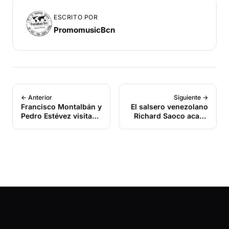
ESCRITO POR
PromomusicBcn
← Anterior
Siguiente →
Francisco Montalbán y
El salsero venezolano
Pedro Estévez visitan
Richard Saoco acaba
¿Y Ahora Que?
de lanzar su nuevo
sencillo titulado
“Pronto Volverás”.