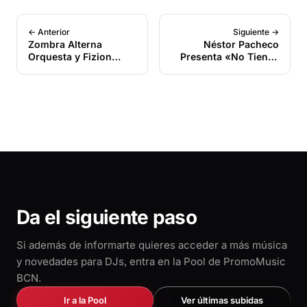
← Anterior
Siguiente →
Zombra Alterna
Néstor Pacheco
Orquesta y Fizion
Presenta «No Tienes
Tambo Redefinen la
Derecho»: Un
Salsa: Nace la «Salsa
Auténtico Golpe de
Alterna» para la Nueva
Salsa Caraqueña y
Generación en
Salsa Dura
Colombia
Da el siguiente paso
Si además de informarte quieres acceder a más música
y novedades para DJs, entra en la Pool de PromoMusic
BCN.
Ir a la Pool
Ver últimas subidas