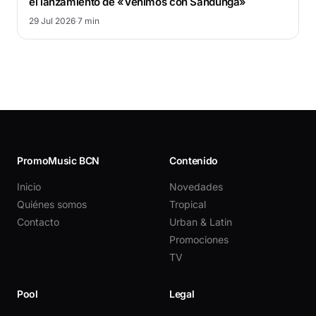
el lanzamiento de «Venimos con Sandunga»
29 Jul 2026
·
7 min
PromoMusic BCN
Contenido
Inicio
Novedades
Quiénes somos
Tropical
Contacto
Urban & Latin
Promociones
TV
Pool
Legal