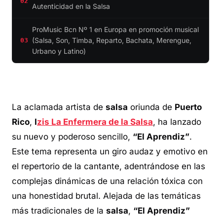
02
Autenticidad en la Salsa
ProMusic Bcn Nº 1 en Europa en promoción musical
(Salsa, Son, Timba, Reparto, Bachata, Merengue,
03
Urbano y Latino)
La aclamada artista de
salsa
oriunda de
Puerto
Rico
,
I
zis La Enfermera de la Salsa
, ha lanzado
su nuevo y poderoso sencillo,
“El Aprendiz”
.
Este tema representa un giro audaz y emotivo en
el repertorio de la cantante, adentrándose en las
complejas dinámicas de una relación tóxica con
una honestidad brutal. Alejada de las temáticas
más tradicionales de la
salsa
,
“El Aprendiz”