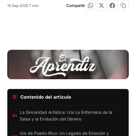
Compartir
15 Sep 2025
·
7 min
☰
Contenido del artículo
La Sinceridad Artística: Izis La Enfermera de la
01
Salsa y la Evolución del Género
Izis de Puerto Rico: Un Legado de Emoción y