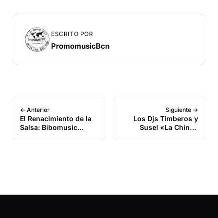
ESCRITO POR
PromomusicBcn
← Anterior
Siguiente →
El Renacimiento de la
Los Djs Timberos y
Salsa: Bibomusic
Susel «La China»
Anuncia el
Presentan «Te Vas»:
Lanzamiento de “Se
Una Timba Creada en
Forma Lo Que Se
el Corazón de La
Forma”
Habana