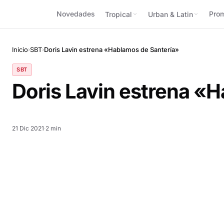
Novedades
Pro
Tropical
Urban & Latin
Inicio
SBT
Doris Lavin estrena «Hablamos de Santería»
›
›
SBT
Doris Lavin estrena «
21 Dic 2021
·
2 min