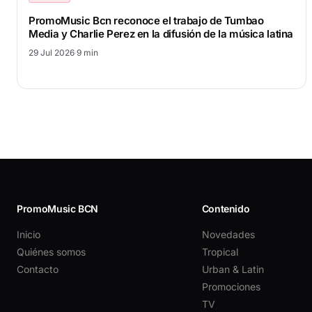
PromoMusic Bcn reconoce el trabajo de Tumbao
Media y Charlie Perez en la difusión de la música latina
29 Jul 2026
·
9 min
PromoMusic BCN
Contenido
Inicio
Novedades
Quiénes somos
Tropical
Contacto
Urban & Latin
Promociones
TV