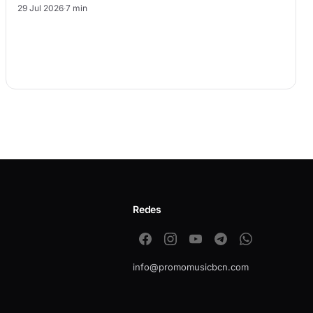
29 Jul 2026
·
7 min
Redes
info@promomusicbcn.com