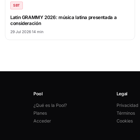
SBT
Latin GRAMMY 2026: música latina presentada a
consideración
29 Jul 2026
·
14 min
Pool
Legal
¿Qué es la Pool?
Privacidad
Planes
Términos
Acceder
Cookies