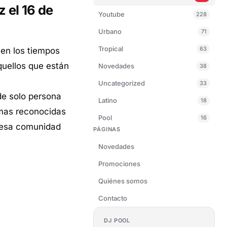
z el 16 de
Youtube
228
Urbano
71
Tropical
63
 en los tiempos
quellos que están
Novedades
38
Uncategorized
33
de solo persona
Latino
18
 mas reconocidas
Pool
16
 esa comunidad
PÁGINAS
Novedades
Promociones
Quiénes somos
Contacto
DJ POOL