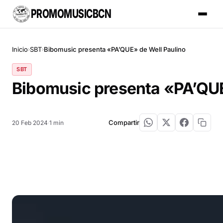
PROMOMUSICBCN
Inicio
SBT
Bibomusic presenta «PA’QUE» de Well Paulino
›
›
SBT
Bibomusic presenta «PA’QUE
Compartir
20 Feb 2024
·
1 min