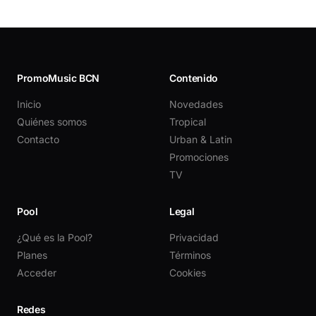
PromoMusic BCN
Contenido
Inicio
Novedades
Quiénes somos
Tropical
Contacto
Urban & Latin
Promociones
TV
Pool
Legal
¿Qué es la Pool?
Privacidad
Planes
Términos
Acceder
Cookies
Redes