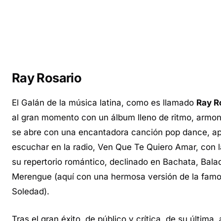
Ray Rosario
El Galán de la música latina, como es llamado
Ray R
al gran momento con un álbum lleno de ritmo, armon
se abre con una encantadora canción pop dance, ap
escuchar en la radio, Ven Que Te Quiero Amar, con 
su repertorio romántico, declinado en Bachata, Bala
Merengue (aquí con una hermosa versión de la fam
Soledad).
Tras el gran éxito, de público y crítica, de su última