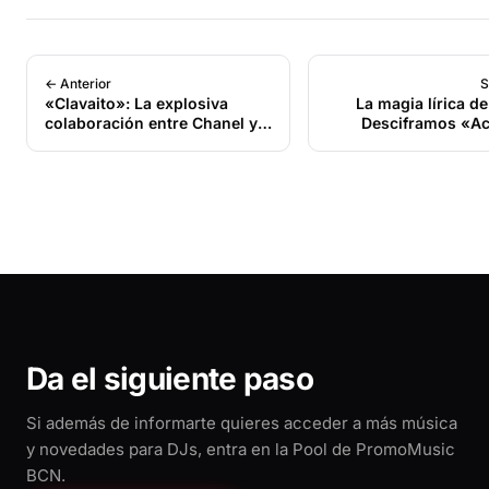
← Anterior
S
«Clavaito»: La explosiva
La magia lírica de
colaboración entre Chanel y
Desciframos «Ac
Abraham Mateo que está
revolucionando la música
latina
Da el siguiente paso
Si además de informarte quieres acceder a más música
y novedades para DJs, entra en la Pool de PromoMusic
BCN.