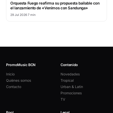
Orquesta Fuego reafirma su propuesta bailable con
el lanzamiento de «Venimos con Sandunga»
29 Jul 2026
·
7 min
PromoMusic BCN
Contenido
Inicio
Novedades
Quiénes somos
Tropical
Contacto
Urban & Latin
Promociones
TV
Pool
Legal