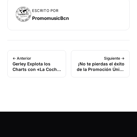
ESCRITO POR
PromomusicBcn
← Anterior
Siguiente →
Gerley Explota los
¡No te pierdas el éxito
Charts con «La Cocha
de la Promoción Única
Bomba»
que PromoMusic Bcn
ofrece este mes de
octubre de 2024 para
nuevos Deejays!