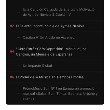
Una Canción Cargada de Energía y Motivación
de Aymée Nuviola & Capitán V
El Talento Inconfundible de Aymée Nuviola
02
Capitán V: Un Artista en Ascenso
"Cero Estrés Cero Depresión": Más que una
04
Canción, un Mensaje de Esperanza
Un Impacto Global
El Poder de la Música en Tiempos Difíciles
06
PromoMusic Bcn Nº 1 en Europa en promoción
musical «Salsa, Son, Timba, Bachata, Urbano y
Latino»