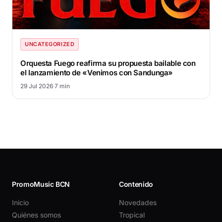
UNCATEGORIZED
Orquesta Fuego reafirma su propuesta bailable con
el lanzamiento de «Venimos con Sandunga»
29 Jul 2026
·
7 min
PromoMusic BCN
Contenido
Inicio
Novedades
Quiénes somos
Tropical