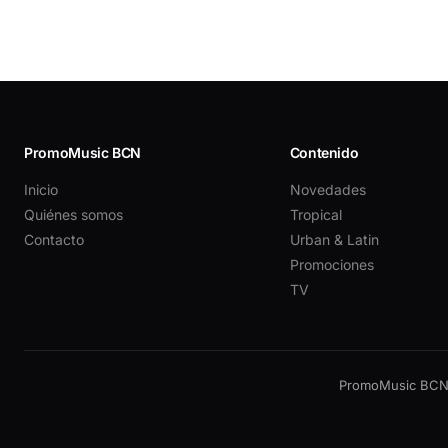
PromoMusic BCN
Contenido
Inicio
Novedades
Quiénes somos
Tropical
Contacto
Urban & Latin
Promociones
TV
PromoMusic BCN —