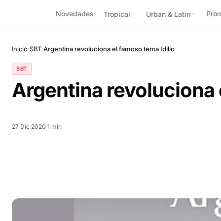
Novedades
Pro
Tropical
Urban & Latin
Inicio
SBT
Argentina revoluciona el famoso tema Idilio
›
›
SBT
Argentina revoluciona 
27 Dic 2020
·
1 min