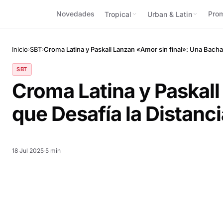
Novedades
Pro
Tropical
Urban & Latin
Inicio
SBT
Croma Latina y Paskall Lanzan «Amor sin final»: Una Bachat
›
›
SBT
Croma Latina y Paskall
que Desafía la Distanci
18 Jul 2025
·
5 min