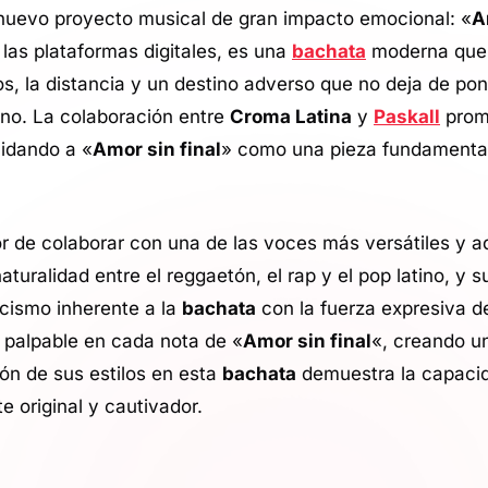
nuevo proyecto musical de gran impacto emocional: «
A
 las plataformas digitales, es una
bachata
moderna que 
os, la distancia y un destino adverso que no deja de po
rno. La colaboración entre
Croma Latina
y
Paskall
prom
lidando a «
Amor sin final
» como una pieza fundamenta
or de colaborar con una de las voces más versátiles y a
aturalidad entre el reggaetón, el rap y el pop latino, y s
icismo inherente a la
bachata
con la fuerza expresiva d
 palpable en cada nota de «
Amor sin final
«, creando u
ión de sus estilos en esta
bachata
demuestra la capacid
 original y cautivador.