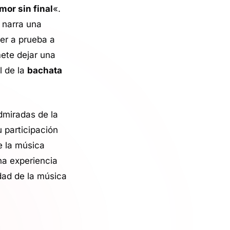
mor sin final
«.
narra una
ner a prueba a
ete dejar una
l de la
bachata
dmiradas de la
u participación
e la música
na experiencia
ad de la música