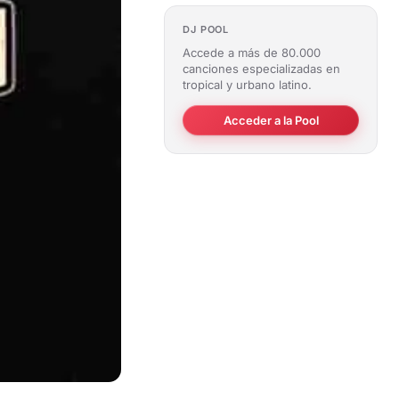
DJ POOL
Accede a más de 80.000
canciones especializadas en
tropical y urbano latino.
Acceder a la Pool