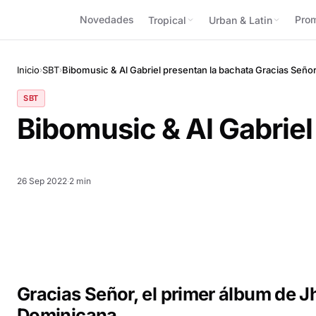
Novedades
Pro
Tropical
Urban & Latin
Inicio
SBT
Bibomusic & Al Gabriel presentan la bachata Gracias Seño
›
›
SBT
Bibomusic & Al Gabriel
26 Sep 2022
·
2 min
Gracias Señor, el primer álbum de 
Dominicana.