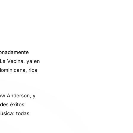
sionadamente
 La Vecina, ya en
 dominicana, rica
how Anderson, y
des éxitos
úsica: todas