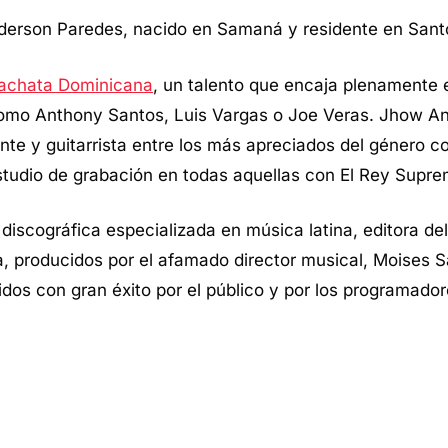
derson Paredes, nacido en Samaná y residente en San
achata Dominicana
, un talento que encaja plenamente e
 como Anthony Santos, Luis Vargas o Joe Veras. Jhow A
te y guitarrista entre los más apreciados del género c
studio de grabación en todas aquellas con El Rey Supre
discográfica especializada en música latina, editora del 
, producidos por el afamado director musical, Moises S
os con gran éxito por el público y por los programador