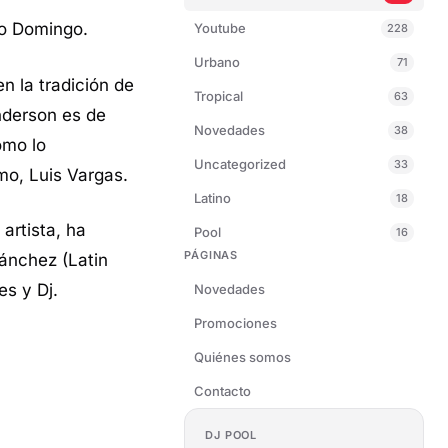
to Domingo.
Youtube
228
Urbano
71
n la tradición de
Tropical
63
nderson es de
Novedades
38
omo lo
Uncategorized
33
mo, Luis Vargas.
Latino
18
artista, ha
Pool
16
PÁGINAS
ánchez (Latin
es y Dj.
Novedades
Promociones
Quiénes somos
Contacto
DJ POOL