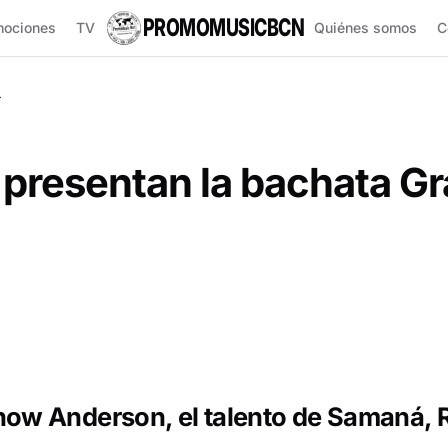
PROMOMUSICBCN
mociones
TV
Quiénes somos
C
r
 presentan la bachata G
Jhow Anderson, el talento de Samaná, 