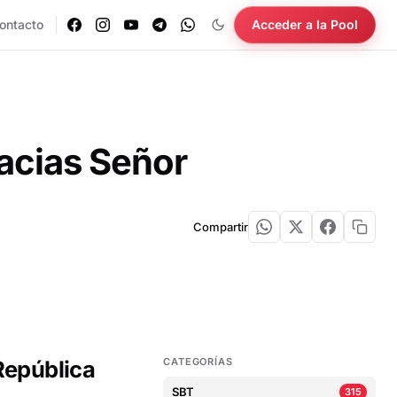
ontacto
Acceder a la Pool
racias Señor
Compartir
República
CATEGORÍAS
SBT
315