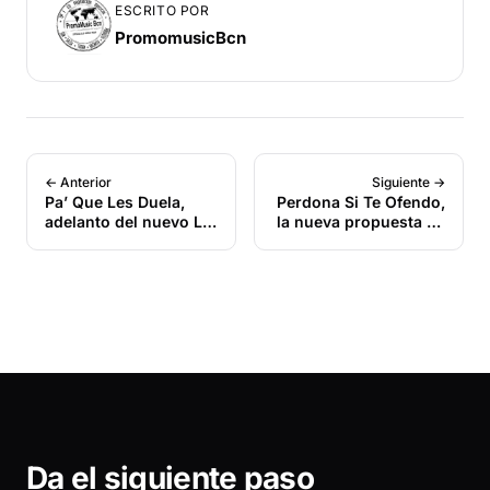
ESCRITO POR
PromomusicBcn
← Anterior
Siguiente →
Pa’ Que Les Duela,
Perdona Si Te Ofendo,
adelanto del nuevo LP
la nueva propuesta de
del Mono Zabaleta
la legendaria orquesta
The Latin Brothers.
Da el siguiente paso