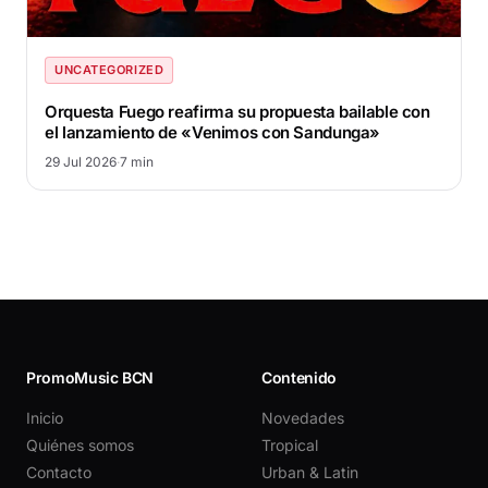
UNCATEGORIZED
Orquesta Fuego reafirma su propuesta bailable con
el lanzamiento de «Venimos con Sandunga»
29 Jul 2026
·
7 min
PromoMusic BCN
Contenido
Inicio
Novedades
Quiénes somos
Tropical
Contacto
Urban & Latin