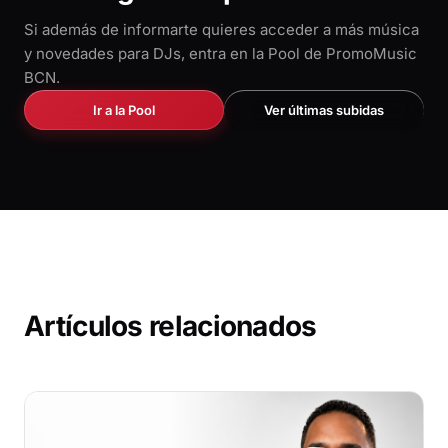
Si además de informarte quieres acceder a más música
y novedades para DJs, entra en la Pool de PromoMusic
BCN.
Ir a la Pool
Ver últimas subidas
Artículos relacionados