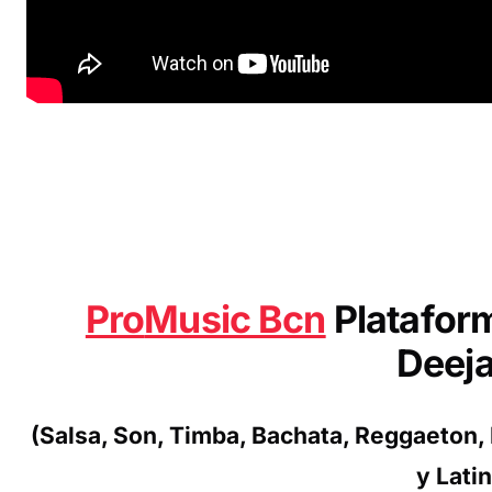
Pro
Music Bcn
Platafor
Deej
(Salsa, Son, Timba, Bachata, Reggaeton
y Lati