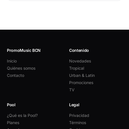
PromoMusic BCN
Contenido
Inicio
Novedades
Quiénes somos
Tropical
Contacto
Urban & Latin
Promociones
TV
Pool
Legal
¿Qué es la Pool?
Privacidad
Planes
Términos