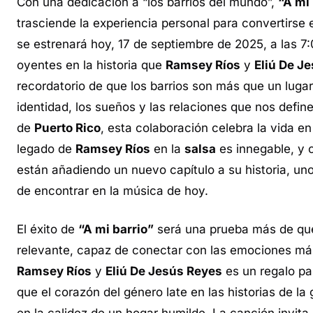
Con una dedicación a “los barrios del mundo”,
“A mi 
trasciende la experiencia personal para convertirse
se estrenará hoy, 17 de septiembre de 2025, a las 7
oyentes en la historia que
Ramsey Ríos
y
Eliú De J
recordatorio de que los barrios son más que un lugar f
identidad, los sueños y las relaciones que nos defin
de
Puerto Rico
, esta colaboración celebra la vida en
legado de
Ramsey Ríos
en la
salsa
es innegable, y c
están añadiendo un nuevo capítulo a su historia, uno
de encontrar en la música de hoy.
El éxito de
“A mi barrio”
será una prueba más de qu
relevante, capaz de conectar con las emociones más
Ramsey Ríos
y
Eliú De Jesús Reyes
es un regalo pa
que el corazón del género late en las historias de l