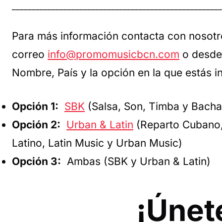
_____________________________________________________
Para más información contacta con nosotro
correo
info@promomusicbcn.com
o desde
Nombre, País y la opción en la que estás 
Opción 1:
SBK
(Salsa, Son, Timba y Bacha
Opción 2:
Urban & Latin
(Reparto Cubano,
Latino, Latin Music y Urban Music)
Opción 3:
Ambas (SBK y Urban & Latin)
¡Únet