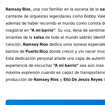
Ramsey Ríos
, una voz familiar en la escena de la
sa
cantante de orquestas legendarias como Bobby Valen
además de haber recorrido el mundo como corista de 
magistral en
“A mi barrio”
. Su voz, llena de sentim
amantes de la
salsa
de todo el mundo sabrán identifi
canción,
Ramsey Ríos
dedica unos soneos especiale
barrios de
Puerto Rico
donde creció y vio nacer muc
Esta dedicación personal añade una capa de autenti
experiencia de escuchar
“A mi barrio”
sea aún más 
máxima expresión cuando es capaz de transportarno
producción de
Ramsey Ríos
y
Eliú De Jesús Reyes
l