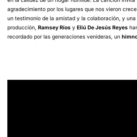
en la calidez de un hogar humilde. La canción invita
agradecimiento por los lugares que nos vieron crece
un testimonio de la amistad y la colaboración, y una
producción,
Ramsey Ríos
y
Eliú De Jesús Reyes
han
recordado por las generaciones venideras, un
himn