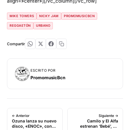
align=»center»][/vc_column][/vc_row]
MIKE TOWERS
NICKY JAM
PROMOMUSICBCN
REGGAETÓN
URBANO
Compartir
ESCRITO POR
PromomusicBcn
← Anterior
Siguiente →
Ozuna lanza su nuevo
Camilo y El Alfa
disco, «ENOC», con
estrenan ‘Bebé’, un